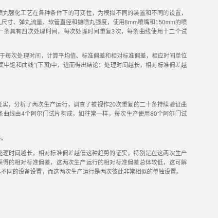
丸强化工艺在各种条件下的可变性，为模拟不同的装置和不同的设置，
尺寸、弹丸流量、软管直径和抛喷丸强度，使用8mm喷嘴和150mm的喷
一条具有四次处理时间，每次处理时间重复3次，每条曲线使用十二个试
于每次处理时间，计算平均值、标准偏差和相对标准偏差，相应时间单位
集中饱和曲线”(下图)中，进而得出结论：处理时间越长，相对标准偏差越
，分析了两次生产运行，调查了被视作20次重复的二十条持续验证曲
条曲线由4个阿尔门试片构成，如往常一样，每次生产使用80个阿尔门试
果。
理时间越长，相对标准偏差越低这种趋势的证实，特别是在这两次生产
获得的相对标准偏差，这两次生产运行的相对标准偏差总体较低，这可解
其不同的设备设置，而这两次生产运行是两次彼此非常相似的单独设置。