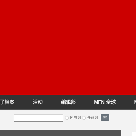
子档案
活动
编辑部
MFN 全球
所有词
任意词
GO