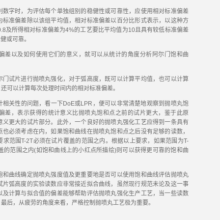
数字时，为评估每个单独组别的稳健性或可靠性，应使用相对标准偏差
为标准偏差除以该组平均值，相对标准偏差以百分比形式表示，以这种方
0.8及所得相对标准偏差为4%的工艺要比平均值为10且具有较低标准偏差
稳健或可靠。
差以及如何使用它们的意义，就可以从统计的角度分析阿尔门饱和曲
门试片进行抛喷丸强化，对于弧高度，既可以计算平均值，也可以计算
，还可以计算每次处理时间内的相对标准偏差。
关性的问题，看一下DoE或LPR，便可以非常清楚地观察到抛喷丸饱
偏差，表示获得的统计意义比抛喷丸饱和点之前的试片更大，鉴于此原
意义更大的试片部分。此外，一个良好的抛喷丸强化工艺应得到一条具有
点也必须考虑在内，如果饱和曲线在抛喷丸饱和点之后没有足够的读数，
求范围T-2T必须在试片覆盖的范围之内。根据以上要求，如果范围为T-
片覆盖的范围之内(如饱和曲线上的小红点所描绘)则可以获得更可靠的饱和曲
和曲线确定抛喷丸强度值及更重要地是否可以使用饱和曲线评估抛喷丸
试片弧高度的实验读数应非常接近拟合曲线，虽然现行规范未论及这一事
以及计算与拟合值的偏差能够帮助评估抛喷丸强化生产工艺，当一些读数
，最后，从疲劳的角度来看，严格控制抛喷丸工艺极为重要。