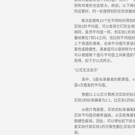
实验时都会获得不同的值，有时，一
而有时差别也会很大，例如，以下两
同设置时，同一处理得到的实验测量结
每次处理有10个在不同时间得到的
实验2的平均值，可以发现它们完全
相同，虽然平均值一样，但实验1的测量
量结果在7到14之间，当比较不同组
上下各值的离差，总体平均值代表该
靠性或稳健性，离差值可以使用称为“
可以根据每个值与平均值之间差值的
而得，如下方公式所示。
“公式无法显示”
其中，S是标准偏差的推算值，n是
是n次重复的平均值。
根据以上公式计算两次实验的标准偏
实验2的标准偏差为2.2，比实验1的
从统计角度看，实验的标准偏差越
实验平均值的概率越高，从实践角度
稳健性越高，因此，可以得出如下结
复实验代表实验1的可靠性都比实验2
高。