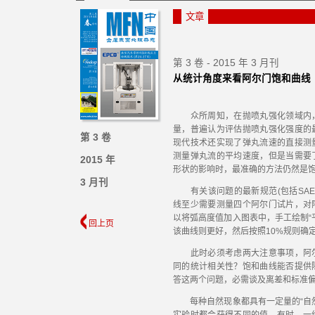
文章
第 3 卷 - 2015 年 3 月刊
从统计角度来看阿尔门饱和曲线
众所周知，在抛喷丸强化领域内，
量，普遍认为评估抛喷丸强化强度的
第 3 卷
现代技术还实现了弹丸流速的直接测
测量弹丸流的平均速度，但是当需要
2015 年
形状的影响时，最准确的方法仍然是
3 月刊
有关该问题的最新规范(包括SAE J
线至少需要测量四个阿尔门试片，对
以将弧高度值加入图表中，手工绘制“
回上页
该曲线则更好，然后按照10%规则确
此时必须考虑两大注意事项，阿尔
同的统计相关性？饱和曲线能否提供
答这两个问题，必需谈及离差和标准
每种自然现象都具有一定量的“自然