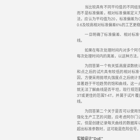
当比较具有不同平均值的不同组别
而不是标准偏差，相对标准偏差定义
法，应认为平均值为20，标准偏差为
0.6及较高相对标准偏差6%的工艺更
一旦明确了标准偏差、相对标准偏
线。
如果在每次处理时间内对多个阿尔
每次处理时间内的离差，以这种方法
为回答第一个有关弧高度读数统计相
和点之后的试片具有较低的相对标准
因，方便采用抛喷丸强度点之后统计
显著趋于平坦趋势的饱和曲线，这一
就无法了解曲线是否平坦，现行规范要
3T或更佳的范围T-4T，并属于试
线。
为回答第二个关于是否可以使用饱
强化生产工艺的问题，应考虑阿尔门
实，但是创建记录每天曲线的数据库
超出标准参数时，这可能是危险信号
实验设计"DoE"