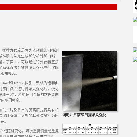
抛喷丸强度是弹丸流动能的间接测
最准确方法是生成和分析饱和曲线，
量，事实上，可以通过特殊仪器直接
了解弹丸流对被抛喷丸强化零件实际
饱和曲线法。
443和J2597)似乎一致认为饱和曲
阿尔门试片进行抛喷丸强化后，便可
平滑曲线”，若能使用合适的软件绘制
定阿尔门强度。
门试片及各自的弧高度是否具有相
涡轮叶片前缘的抛喷丸强化
除抛喷丸强度之外的其他信息？为回
偏差。
”或随机变化，每次重复测量或重复