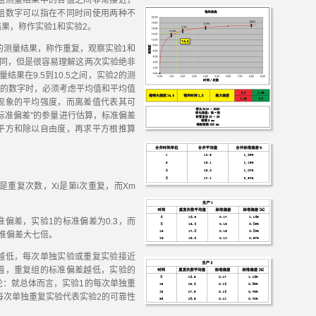
组测量结果中的各值之间非常接近，
组数字可以指在不同时间使用两种不
果，称作实验1和实验2。
测量结果，称作重复，观察实验1和
相同，但是很容易理解这两次实验绝非
结果在9.5到10.5之间，实验2的测
别的数字时，必须考虑平均值和平均值
现象的平均强度，而离差值代表其可
标准偏差”的参量进行估算，标准偏差
平方和除以自由度，再求平方根推算
重复次数，Xi是第i次重复，而Xm
差，实验1的标准偏差为0.3，而
标准偏差大七倍。
低，每次单独实验或重复实验接近
看，重复组的标准偏差越低，实验的
论：就总体而言，实验1的每次单独重
每次单独重复实验代表实验2的可靠性