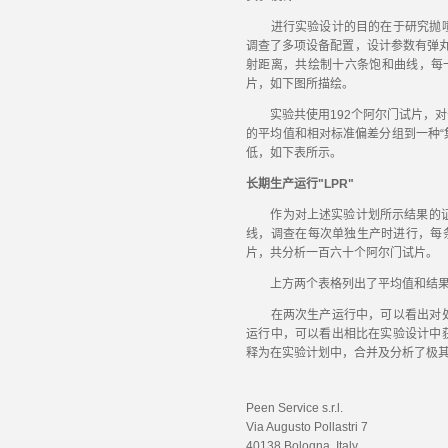
进行实验设计的目的在于研究抛喷
调查了多项设备配置，设计参数有弹丸
射距离，共绘制十六条饱和曲线，每
片，如下图所描绘。
实验共使用192个阿尔门试片，对
的平均值和相对标准偏差分组到一种“
低，如下表所示。
长期生产运行"LPR"
作为对上述实验计划所示结果的证实
线，调查在每次单独生产时进行，每
片，共分析一百六十个阿尔门试片。
上方两个表格列出了平均值和结
在两次生产运行中，可以看出对处
运行中，可以看出相比在实验设计中
释为在实验计划中，合并及分析了极
Peen Service s.r.l.
Via Augusto Pollastri 7
40138 Bologna, Italy