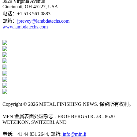
3929 Virginia Avenue
Cincinnati, OH 45227, USA
电话：+1.513.561.0883
邮箱：
jprevey@lambdatechs.com
www.lambdatechs.com
Copyright © 2026 METAL FINISHING NEWS. 保留所有权利。
MFN 金属表面处理杂志 - FROHBERGSTR. 38 - 8620
WETZIKON, SWITZERLAND
电话: +41 44 831 2644, 邮箱:
info@mfn.li