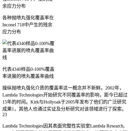
各种抛喷丸强化覆盖率在
Inconel 718中产生的残余
应力分布
代表4340样品0-100%覆盖
率进展的喷丸覆盖率曲线
操纵抛喷丸强化介质的覆盖率这一概念并不新鲜。2002年，
Lambda Technologies开始研究不同覆盖率的影响，距今已超过
15年的时间。Kirk与Hollyoak于2005年发布了他们的广泛研究
成果1，其他人也通过实证及分析研究对该领域进行了探索。
23
Lambda Technologies因其表面完整性实验室Lambda Research,