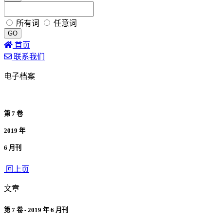
所有词
任意词
GO
首页
联系我们
电子档案
第 7 卷
2019 年
6 月刊
回上页
文章
第 7 卷 - 2019 年 6 月刊