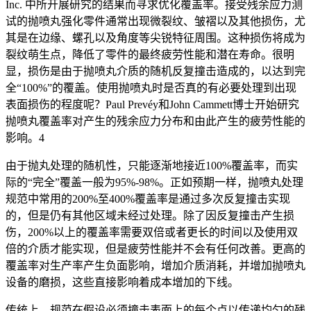
Inc. 中所开展研究的结果而寻求优化覆盖率。接受残余应力测
试的抛喷丸强化零件通常出现微裂纹、皱褶以及其他损伤，尤
其是在边缘、螺孔以及角度等尖锐特征周围。这种损伤将成为
裂纹萌生点，降低了零件的最终疲劳性能和潜在寿命。很明
显，损伤是由于抛喷丸介质的随机反复撞击造成的，以达到完
全“100%”的覆盖。使用抛喷丸时是否真的有必要处理到出现
表面损伤的程度呢？Paul Prevéy和John Cammett博士开始研究
抛喷丸覆盖率对产生的残余应力分布和由此产生的疲劳性能的
影响。4
由于抛丸处理的随机性，只能逐渐地接近100%覆盖率，而实
际的“完全”覆盖一般为95%-98%。正如预期一样，抛喷丸处理
规范中常用的200%至400%覆盖率是通过多次反复撞击实现
的，但是仍有其他区域未经过处理。除了因反复撞击产生损
伤，200%以上的覆盖率需要双倍或者更长的时间以及使用双
倍的介质才能实现，但是疲劳性能并不会有任何改善。更高的
覆盖率对生产率产生负面影响，增加介质消耗，并增加抛喷丸
设备的磨损，这些直接影响着成本增加的下线。
传统上，规范在假设必须撞击表面上的每个点以传递均匀的残