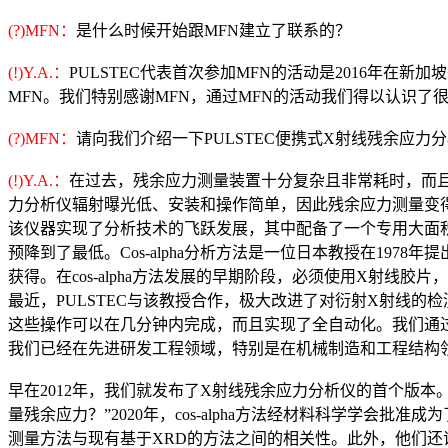
(?)MFN：
是什么时候开始跟MFN建立了联系的？
(!)Y.A.：
PULSTEC代表首次参加MFN的活动是2016年在
MFN。我们特别感谢MFN，通过MFN的活动我们得以认识了
(?)MFN：
请向我们介绍一下PULSTEC便携式X射线残余应力
(!)Y.A.：
在过去，残余应力测量装置十分复杂且非常耗时，而
力分析仪辐射曝光低、安装和操作简单，因此残余应力测量变
该仪器实现了分析技术的飞跃发展，其中配备了一个专用大面积二
预降到了最低。Cos-alpha分析方法是一位日本教授在19
获得。在cos-alpha方法发展的早期阶段，必须使用X射
最近，PULSTEC与该教授合作，极大改进了对衍射X射线的
这些操作可以在几分钟内完成，而且实现了全自动化。我们通过
我们已经在先进研发工程领域，特别是在机械制造和工程结构领域使
早在2012年，我们就发布了X射线残余应力分析仪的首个版
量残余应力？”2020年，cos-alpha方法经材料科学学
测量方法与现有基于XRD的方法之间的相关性。此外，他们