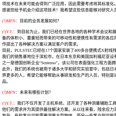
项技术在未来可能会得到广泛应用，因此需要考虑将其标准化
感谢您给予机会介绍这项技术！我希望这些信息能够对研究人
(?)MFN：
目前的业务发展如何？
(!)Y.T.：
到目前为止，我们已经在世界各地的各种学术会议和
备的体积小、重量轻而带来的可移动性和便携性有需求的各应用
作提出了各种解决方案以满足客户的需求。
目前，PULSTEC已经在17个国家安装了400多台便携式X射
我们的销售基地位于滨松市，在日本东京和美国加利福尼亚设有
之一是德国创新企业“Sentenso”，该公司在表面强化工程方
此外，我们的系统也被用于诸多大学和研究实验室中，包括日
界更多的人，希望它能够帮助从事研发和生产的人员，特别是
品。
(?)MFN：
未来有哪些计划？
(!)Y.T.：
我们不仅开发了主机系统，还开发了各种测量辅助工具
他们的需求并为其提供最佳解决方案。从以往来看，残余应力测
复杂，有些客户可能需要测量大型物体，而另一些客户则可能