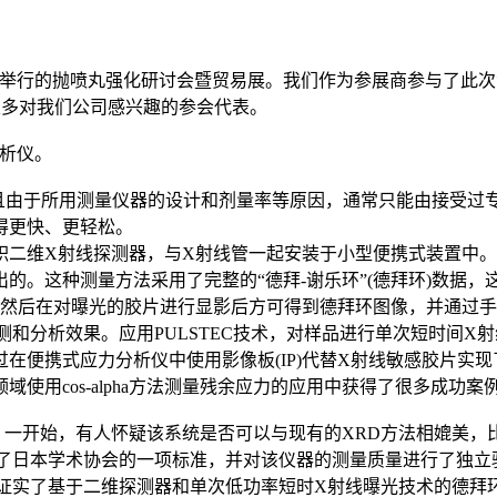
新加坡举行的抛喷丸强化研讨会暨贸易展。我们作为参展商参与了此次活
很多对我们公司感兴趣的参会代表。
分析仪。
且由于所用测量仪器的设计和剂量率等原因，通常只能由接受过
得更快、更轻松。
维X射线探测器，与X射线管一起安装于小型便携式装置中。此外，
78年提出的。这种测量方法采用了完整的“德拜-谢乐环”(德拜环)
线胶片，然后在对曝光的胶片进行显影后方可得到德拜环图像，并通过
检测和分析效果。应用PULSTEC技术，对样品进行单次短时间
在便携式应力分析仪中使用影像板(IP)代替X射线敏感胶片实
用cos-alpha方法测量残余应力的应用中获得了很多成功案
本。一开始，有人怀疑该系统是否可以与现有的XRD方法相媲美
会批准成为了日本学术协会的一项标准，并对该仪器的测量质量进行
还证实了基于二维探测器和单次低功率短时X射线曝光技术的德拜