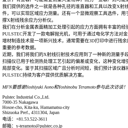
我们提供的选件之一就是各种孔径的准直器和工具以改变X射线
件，可以实现区域应力测量。还有一个显微观察工具选件，用
撑X射线残余应力分析仪。
我们在分析金属表面精加工处理引起的应力方面拥有丰富的经验
PULSTEC开发了一款电解抛光机，可用于通过电化学方法对
增材制造技术是一项新兴技术，通常需要在3D打印中进行残
重要的参考数据。
近期，我们将我们的X射线衍射技术应用到了一种新的测量手段中
扫描仪已用于检测热处理工艺引起的偏差或变化，这种变化增
局部变化。鉴于其扫描区域广且分析时间短，我们预计该仪器
PULSTEC持续为客户提供优质解决方案。
MFN要感谢Yoshiyuki Aono和Yoshinobu Teramoto参与此次访谈！
Pulstec Industrial Co.,Ltd.
7000-35 Nakagawa
Hosoe-cho, Kita-ku, Hamamatsu-city
Shizuoka Pref., 4311304, Japan
电话：+81.53.522-3611
邮箱：y-teramoto@pulstec.co.jp