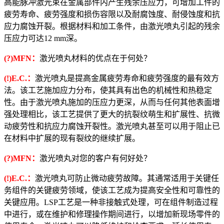
高能脉冲激光束在金属部件内产生残余压应力，可增加工件的
疲劳寿命、疲劳强度和损伤容限以及耐腐蚀度、耐侵蚀度和抗
应力腐蚀开裂。根据材料和加工条件，由激光喷丸引起的残余
压应力可达12 mm深。
(?)MFN：
激光喷丸材料的优点在于何处？
(!)E.C.：
激光喷丸是提高金属疲劳寿命和疲劳强度的最有效方
法。该工艺施加应力分布，使其具有出色的机械性和热稳定
性。由于激光喷丸施加的压应力更深，从而与任何其他表面增
强处理相比，该工艺提供了更大的抗裂纹萌生和扩展性、抗微
动疲劳性和抗应力腐蚀开裂性。激光喷丸甚至可以用于阻止已
在材料中扩展的现有裂纹的继续扩展。
(?)MFN：
激光喷丸对您的客户有何好处？
(!)E.C.：
激光喷丸可防止微动疲劳故障。其通常适用于关键任
务组件的关键疲劳领域，使该工艺成为提高安全性和可靠性的
关键应用。LSP工艺是一种非接触式处理，可在组件制造过程
中进行，或在维护和修理操作期间进行，以增加新现场零件的