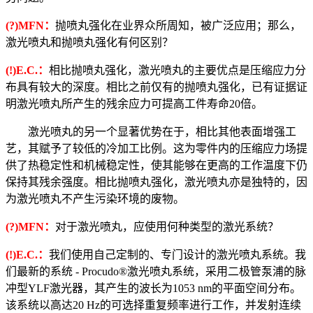
(?)MFN：
抛喷丸强化在业界众所周知，被广泛应用；那么，
激光喷丸和抛喷丸强化有何区别？
(!)E.C.：
相比抛喷丸强化，激光喷丸的主要优点是压缩应力分
布具有较大的深度。相比之前仅有的抛喷丸强化，已有证据证
明激光喷丸所产生的残余应力可提高工件寿命20倍。
激光喷丸的另一个显著优势在于，相比其他表面增强工
艺，其赋予了较低的冷加工比例。这为零件内的压缩应力场提
供了热稳定性和机械稳定性，使其能够在更高的工作温度下仍
保持其残余强度。相比抛喷丸强化，激光喷丸亦是独特的，因
为激光喷丸不产生污染环境的废物。
(?)MFN：
对于激光喷丸，应使用何种类型的激光系统？
(!)E.C.：
我们使用自己定制的、专门设计的激光喷丸系统。我
们最新的系统 - Procudo®激光喷丸系统，采用二极管泵浦的脉
冲型YLF激光器，其产生的波长为1053 nm的平面空间分布。
该系统以高达20 Hz的可选择重复频率进行工作，并发射连续