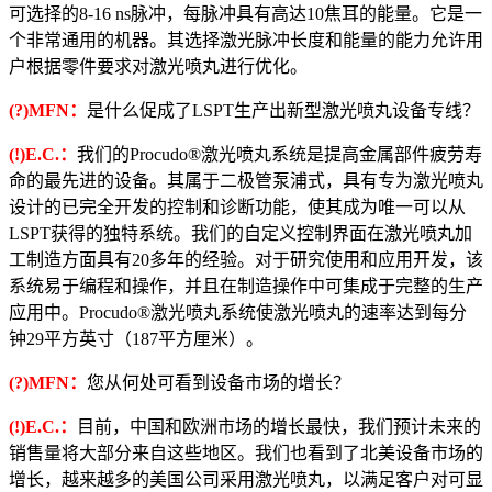
可选择的8-16 ns脉冲，每脉冲具有高达10焦耳的能量。它是一
个非常通用的机器。其选择激光脉冲长度和能量的能力允许用
户根据零件要求对激光喷丸进行优化。
(?)MFN：
是什么促成了LSPT生产出新型激光喷丸设备专线？
(!)E.C.：
我们的Procudo®激光喷丸系统是提高金属部件疲劳寿
命的最先进的设备。其属于二极管泵浦式，具有专为激光喷丸
设计的已完全开发的控制和诊断功能，使其成为唯一可以从
LSPT获得的独特系统。我们的自定义控制界面在激光喷丸加
工制造方面具有20多年的经验。对于研究使用和应用开发，该
系统易于编程和操作，并且在制造操作中可集成于完整的生产
应用中。Procudo®激光喷丸系统使激光喷丸的速率达到每分
钟29平方英寸（187平方厘米）。
(?)MFN：
您从何处可看到设备市场的增长？
(!)E.C.：
目前，中国和欧洲市场的增长最快，我们预计未来的
销售量将大部分来自这些地区。我们也看到了北美设备市场的
增长，越来越多的美国公司采用激光喷丸，以满足客户对可显