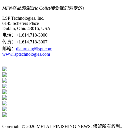
MFN在此感谢Eric Collet接受我们的专访！
LSP Technologies, Inc.
6145 Scherers Place
Dublin, Ohio 43016, USA
电话：+1.614.718-3000
传真：+1.614.718-3007
邮箱：
dlahrman@lspt.com
www.lsptechnologies.com
Copyright © 2026 METAL FINISHING NEWS. 保留所有权利。