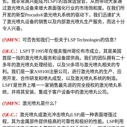
长。我非常高兴能成为LSPT的首席运营官，从而带动大家通
过激光喷丸设备来增大表面强化行业的市场饱和度。在我们所
开发的新型Procudo®激光喷丸系统的驱动下，我们迅速扩大
了激光喷丸设备的销售以及内部激光喷丸生产服务，而这十分
令人兴奋。
(?)MFN：
可否告知我们一些关于LSP Technologies的信息？
(!)E.C.：
LSPT于1995年在俄亥俄州哥伦布市成立，其是美国
首屈一指的激光喷丸服务和设备提供商。我们的团队拥有二十
多年的激光喷丸处理经验，以及50多项与激光喷丸相关的专
利。我们是一家AS9100注册公司，进行激光喷丸的生产、应
用开发、合作研发和喷丸成型，以及激光喷丸系统的制造。
LSPT是世界上唯一一家销售最先进的完全授权的激光喷丸系
统，并将其安装、集成于客户设备中的激光喷丸公司。
(?)MFN：
激光喷丸是什么？
(!)E.C.：
激光喷丸或激光冲击喷丸(LSP)是一种表面增强过
程，其为金属部件提供极高的可靠性和极好的性能。LSP利用