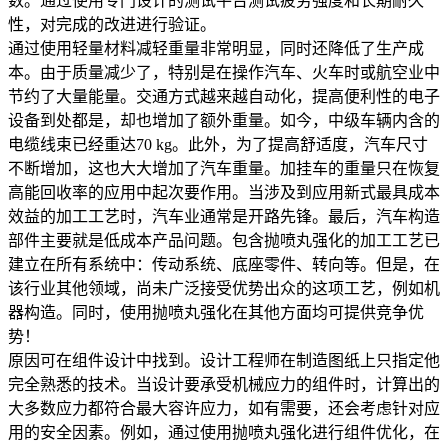
数。通过使用专门设计的测试平台测试疲劳强度和长期耐久
性，对完成的改进进行验证。
通过使用轻量材料减轻重量非常明显，同时还降低了生产成
本。由于质量减少了，特别是在操作汽车、火车时或航空业中
节约了大量能量。交通方式越来越自动化，提高便利性的电子
设备到处都是，却也增加了额外重量。如今，中级车辆内含的
电缆线束已经重达70 kg。此外，为了提高舒适度，汽车尺寸
不断增加，这也大大增加了汽车重量。加挂车的重量只在恢复
高能回收率的应用中起次要作用。当涉及到应用新式最具成本
效益的加工工艺时，汽车业通常是开路先锋。最后，汽车构造
部件主要就是低成本产品问题。包含抛喷丸强化的加工工艺已
建立在所有系统中：传动系统、底座零件、转向等。但是，在
该行业其他领域，尚未广泛接受优势出众的这项工艺，例如机
器构造。同时，使用抛喷丸强化在其他方面均可提供竞争优
势！
原因可在组件设计中找到。设计工程师在制造图纸上只指定他
完全熟悉的技术。当设计要承受机械应力的组件时，计算出的
大多数应力都符合最大容许应力，如有需要，还会考虑针对应
用的安全因素。例如，通过使用抛喷丸强化进行组件优化，在