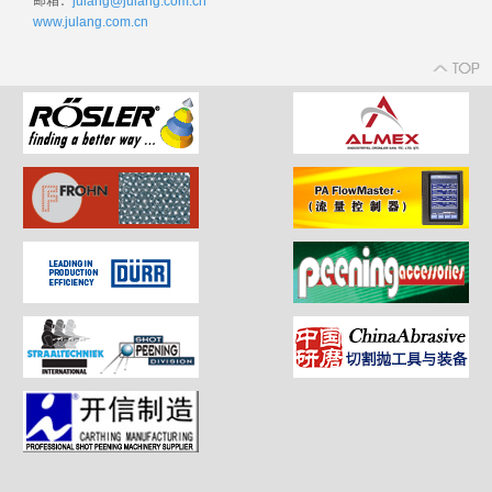
邮箱：
julang@julang.com.cn
www.julang.com.cn