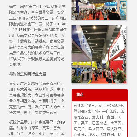
每年一届的“由广州巨浪展览策划有
限公司主办，享有世界金属、冶金
工业“晴雨表”美誉的第二十届广州国
际金属暨冶金工业展，将于2019年6
月13-15日在亚洲最大展馆的中国进
出口商品交易会展馆强势登陆。历
经二十载春秋辛勤耕耘，本届金属
展将以其强大的展商阵容以及汇聚
最新产品与前沿技术的高端平台，
继续保持亚洲规模最大金属展的龙
头地位。
与时俱进构筑行业大展
其实，广州金属展展品由原材料、
加工技术设备、制品所组成。由于
焦点
其展会规模大、专业性强且参展企
业产品相互依存，因而形成了一个
截止3月18日，网上国外观众预
完整的产业链，发挥了巨大的产业
登记468家，分别来自印度、印
链效应，创下了累累交易硕果。
度尼西亚、意大利、泰国、美
据统计显示，广州金属展已举办19
国、英国、巴基斯坦、土耳其、
届，共有来自德国、英国、意大
乌克兰、马来西亚、澳大利亚、
利、荷兰、埃及、印度、瑞士、澳
西班牙、埃及、孟加拉国、伊