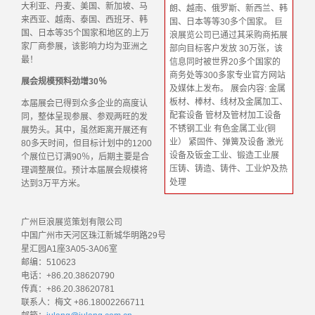
大利亚、丹麦、美国、新加坡、马
朗、越南、俄罗斯、新西兰、韩
来西亚、越南、泰国、西班牙、韩
国、日本等等30多个国家。 巨
国、日本等35个国家和地区的上万
浪展览公司已通过其采购商拓展
家厂商参展，该影响力均为亚洲之
部向目标客户发放 30万张，该
最！
信息同时被世界20多个国家的
商务处等300多家专业官方网站
展会规模预料劲增30％
及媒体上发布。 展会内容: 金属
板材、棒材、线材及金属加工、
本届展会已得到众多企业的高度认
配套设备 管材及管材加工设备
同，整体呈现参展、参观两旺的发
不锈钢工业 有色金属工业(铜
展势头。其中，虽然距离开展还有
业） 紧固件、弹簧及设备 激光
80多天时间，但目标计划中的1200
设备及钣金工业、锻造工业展
个展位已订满90％，后期主要是合
压铸、铸造、铸件、工业炉及热
理调整展位。预计本届展会规模将
处理
达到3万平方米。
广州巨浪展览策划有限公司
中国广州市天河区珠江新城华明路29号
星汇园A1座3A05-3A06室
邮编：510623
电话：+86.20.38620790
传真：+86.20.38620781
联系人：梅文 +86.18002266711