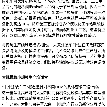
内喷和两次外喷)均可在一个喷房内完成。因此，这一正在申
请专利的概念(即EcoProBooth)有助于节省处理时间，因为三个
输送流程中已有两个被取消。如果一个模块化工作站只涂一种
颜色，比如当前最畅销的白色，那么换色过程中甚至可减少油
漆损失高达10%。将涂装工艺拆分成多个模块化工作站就能根
据不同的车辆来定制喷漆时间，进而缩短整个工艺。这些特点
还让CO2(二氧化碳)和VOC(挥发性有机物)排放得以减少。
与传统生产线制造模式相比，“未来涂装车间”里任何故障都只
会影响所涉及的模块化工作站，而不会影响到整个生产线，所
以总体设备可用性也将提高。可变布局也使得特殊工艺的集成
变得更轻松且经济高效，例如特殊油漆供应或无过喷双色调喷
漆。
大规模和小规模生产均适宜
“未来涂装车间”概念是针对不同OEM的具体要求而设计的。
这一概念让高产能的大型制造商有机会更轻松地集成新车型和
新技术。想要规避投资风险的公司只要两步，就能将产量从每
小时24台扩大到48台甚至72台。电动汽车行业的新企业可以从