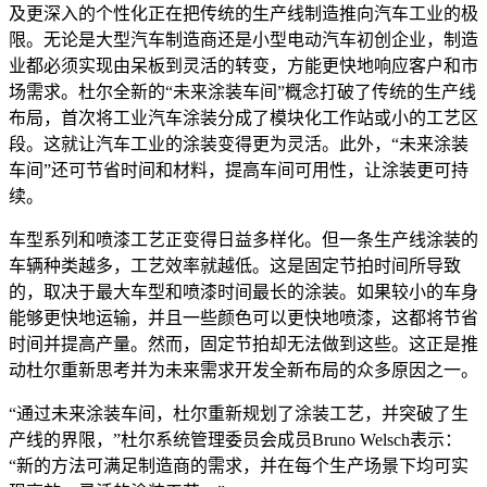
及更深入的个性化正在把传统的生产线制造推向汽车工业的极
限。无论是大型汽车制造商还是小型电动汽车初创企业，制造
业都必须实现由呆板到灵活的转变，方能更快地响应客户和市
场需求。杜尔全新的“未来涂装车间”概念打破了传统的生产线
布局，首次将工业汽车涂装分成了模块化工作站或小的工艺区
段。这就让汽车工业的涂装变得更为灵活。此外，“未来涂装
车间”还可节省时间和材料，提高车间可用性，让涂装更可持
续。
车型系列和喷漆工艺正变得日益多样化。但一条生产线涂装的
车辆种类越多，工艺效率就越低。这是固定节拍时间所导致
的，取决于最大车型和喷漆时间最长的涂装。如果较小的车身
能够更快地运输，并且一些颜色可以更快地喷漆，这都将节省
时间并提高产量。然而，固定节拍却无法做到这些。这正是推
动杜尔重新思考并为未来需求开发全新布局的众多原因之一。
“通过未来涂装车间，杜尔重新规划了涂装工艺，并突破了生
产线的界限，”杜尔系统管理委员会成员Bruno Welsch表示：
“新的方法可满足制造商的需求，并在每个生产场景下均可实