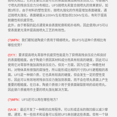
抛喷丸相比，它的主要优点是可以对表面层施加高残余压应力。与普通尺
寸喷丸的残余压应力分布相比，UFS抛喷丸和复合抛喷丸的效果更好，如
图3所示，由于材料的塑性变形，抛喷丸强化的作用是增加表面硬度，通
过抛喷丸强化，表面硬度从100HV左右增加i到150HV左右，有利于提高
耐磨性和抗疲劳性。
此外，由于断裂的起点通常来自表面轮廓和拓扑结构，因此使用UFS可以
使表面更光滑并提高抛喷丸工艺的有效性。
(?)MFN：
我们都知道陶瓷介质用于精细喷丸，但UFS与这种介质相比有
哪些优势？
(!)Y.Y.：
要求提高喷丸零部件抗疲劳性能是为了获得高残余压应力和良好
的表面粗糙度。由于陶瓷介质因其材料成分而具有较高的硬度，因此可以
使用它对零部件施加高残余压应力。但另一方面，因为它是一种脆性材
料，对物体具有很强的腐蚀性，所以能形成比相同尺寸的UFS更粗糙的表
面。UFS是一种钢介质，它也具有较高的硬度，但会发生一定的塑性变
形，因此可以有效地将残余压应力施加到表面，而不会在喷丸表面上产生
重要的粗糙度。在日本，陶瓷介质很少用于受表面破裂影响的齿轮喷丸，
因此钢介质被用作主要的喷丸强化解决方案。
(?)MFN：
UFS还可以用在哪些地方？
(!)A.M.：
最近开发了一种新的应用程序。可以形成适当的微凹痕以减少摩
擦。通常，有一些技术和设备可以投射UFS来创建这些表面。但有一个缺