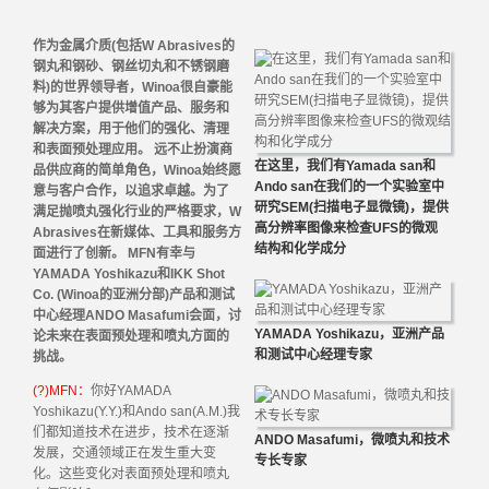
作为金属介质(包括W Abrasives的
钢丸和钢砂、钢丝切丸和不锈钢磨
料)的世界领导者，Winoa很自豪能
够为其客户提供增值产品、服务和
解决方案，用于他们的强化、清理
和表面预处理应用。 远不止扮演商
在这里，我们有Yamada san和
品供应商的简单角色，Winoa始终愿
Ando san在我们的一个实验室中
意与客户合作，以追求卓越。为了
研究SEM(扫描电子显微镜)，提供
满足抛喷丸强化行业的严格要求，W
高分辨率图像来检查UFS的微观
Abrasives在新媒体、工具和服务方
结构和化学成分
面进行了创新。 MFN有幸与
YAMADA Yoshikazu和IKK Shot
Co. (Winoa的亚洲分部)产品和测试
中心经理ANDO Masafumi会面，讨
YAMADA Yoshikazu，亚洲产品
论未来在表面预处理和喷丸方面的
和测试中心经理专家
挑战。
(?)MFN：
你好YAMADA
Yoshikazu(Y.Y.)和Ando san(A.M.)我
们都知道技术在进步，技术在逐渐
ANDO Masafumi，微喷丸和技术
发展，交通领域正在发生重大变
专长专家
化。这些变化对表面预处理和喷丸