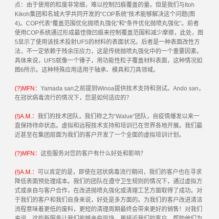
点：由于使用的粒度非常细，难以控制凹痕覆盖的量。但是我们与Itoh
Kikoh集团和名城大学共同开发的“COP系统”技术能够解决这个问题(图
4)。COP代表“覆盖范围优化抛喷丸强化”和“条件优化抛喷丸强化”。前者
使用COP系统通过形成最佳微凹痕来控制覆盖范围和减少摩擦，此处，图
5显示了使用该技术投射UFS的材料的表面状况。后者是一种表面改性方
法，不一定依赖于残余压应力，这是传统抛喷丸强化中的一个重要因素。
具体来说，UFS就像一个锤子，用功能性粒子覆盖材料表面，这种情况如
图6所示。这种特殊应用适用于轴承、模具和刀具领域。
(?)MFN：
Yamada san之前提到Winoa提供技术支持和测试。Ando san，
在冠状病毒流行的情况下，您是如何适应的？
(!)A.M.：
我们的技术团队，我们称之为“Walue”团队，自疫情爆发以来一
直保持待命状态。虚拟和远程技术支持和培训已在世界各地开展。我们最
近甚至在集团层面为我们的客户开发了一个全面的虚拟培训计划。
(?)MFN：
这些服务对您的客户有什么好处和影响？
(!)A.M.：
可以肯定的是，即使在冠状病毒流行期间，我们的客户也在寻求
降低表面预处理成本。我们的团队在遵守卫生规则的情况下，通过虚拟方
式或亲自与客户合作，在改进抛喷丸强化或清理工艺方面取得了成功。对
于我们的客户和我们自身来说，好处是多方面的。为我们的客户改进清洁
流程意味着更低的废料，更短的清理周期最终会带来更好的销售！对我们
来说，这些新服务让我们能够亲临现场，更接近我们的客户，帮助他们为