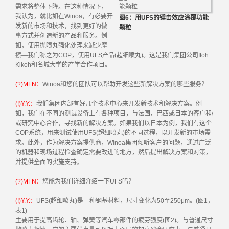
需求将整体下降。在这种情况下，
我认为，就比如在Winoa，有必要开
图6：用UFS的锤击效应涂覆功能
发新的市场和技术，找到更好的做
颗粒
事方式并创造新的产品和服务。例
如，使用抛喷丸强化处理来减少摩
擦—我们称之为COP，使用UFS产品(超细喷丸)。这是我们集团公司Itoh
Kikoh和名城大学的产学合作项目。
(?)MFN：
Winoa和您的团队可以帮助开发这些新解决方案的哪些服务？
(!)Y.Y.：
我们集团内部有好几个技术中心来开发新技术和解决方案。例
如，我们在不同的测试设备上有各种项目，与法国、巴西或日本的客户和/
或研究中心合作，寻找新的解决方案。如果我们以日本为例，我们有这个
COP系统，用来测试使用UFS(超细喷丸)的不同过程，以开发新的市场需
求。此外，作为解决方案提供商，Winoa集团倾听客户的问题，通过广泛
的机器和现场过程检查确定需要改进的地方，然后提出解决方案和对策，
并提供全面的实施支持。
(?)MFN：
您能为我们详细介绍一下UFS吗？
(!)Y.Y.：
UFS(超细喷丸)是一种钢基材料，尺寸变化为50至250μm。(图1，
表1)
主要用于提高齿轮、轴、弹簧等汽车零部件的疲劳强度(图2)。与普通尺寸