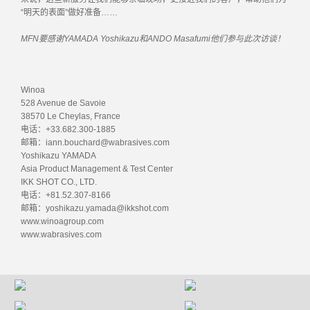
“明天的表面”做好准备……
MFN要感谢YAMADA Yoshikazu和ANDO Masafumi他们参与此次访谈！
Winoa
528 Avenue de Savoie
38570 Le Cheylas, France
电话：+33.682.300-1885
邮箱：iann.bouchard@wabrasives.com
Yoshikazu YAMADA
Asia Product Management & Test Center
IKK SHOT CO., LTD.
电话：+81.52.307-8166
邮箱：yoshikazu.yamada@ikkshot.com
www.winoagroup.com
www.wabrasives.com