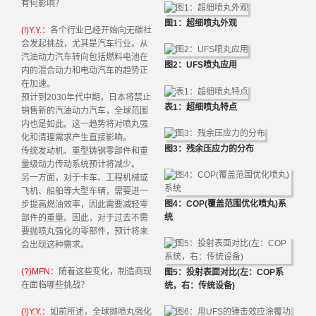
有何影响？
图1：超细喷丸外观
(!)Y.Y.：
各个行业已经开始向无碳社
会发起挑战，尤其是汽车行业。从
汽油动力汽车转向包括燃料电池在
图2：UFS喷丸应用
内的混合动力和电动汽车的趋势正
在加速。
预计到2030年代中期，日本将禁止
表1：超细喷丸特点
销售新的汽油动力汽车，全球范围
内也是如此。这一趋势将对喷丸强
化和清理需求产生直接影响。
图3：残余压应力的分布
传统发动机、重型铸钢零部件和重
量级动力传动系统预计将减少。
另一方面，对于卡车、工程机械或
飞机、船舶等大型车辆，需要进一
图4：COP(覆盖范围优化喷丸)系
步提高燃油效率，因此需要减轻零
统
部件的重量。因此，对于过去不需
要抛喷丸强化的零部件，预计将来
会出现这种需求。
(?)MFN：
随着这些变化，制造商现
图5：投射表面对比(左：COP系
在面临哪些挑战？
统，右：传统设备)
(!)Y.Y.：
如前所述，全球抛喷丸强化