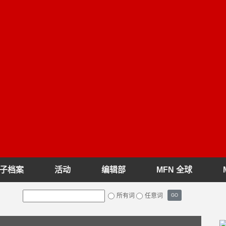
子档案
活动
编辑部
MFN 全球
所有词
任意词
GO