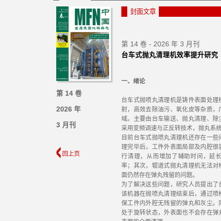
封面文章
第 14 卷 - 2026 年 3 月刊
台车式抛丸清理机效率提升研究
一、绪论
第 14 卷
台车式抛喷丸清理机是铸件表面处理
2026 年
射，高效去除油污、氧化皮等杂质，
域。主要由台车输送、抛丸清理、除
3 月刊
采用变频调速与正反转技术，抛丸系
目前台车式抛喷丸清理机还存在一些
理完毕后，工件外表面局部及内腔很
回上页
行清理，从而增加了辅助时间，延
率；其次，辊道式抛丸清理机无法对
面仍然存在弹丸残留的问题。
为了解决这些问题，研究人员提出了
该机器在抛喷丸清理结束后，通过喷
保工件内外腔无残留的弹丸和灰尘。
处于旋转状态，外表面也不会存在弹