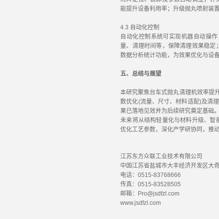
能提升设备利用率；升级抛丸喷射装
4.3 自动化控制
自动化控制系统可实现机器自动操作
量、清理时间等，保障清理效果稳定
数据分析统计功能，为效果优化与设
五、总结与展望
本研究聚焦台车式抛丸清理机效率提升
数优化(流量、尺寸、材料适配)及清
果已落地见效并为后续研究奠定基础
未来将从结构轻量化与材料升级、智
优化工艺参数，深化产学研协同，推
江苏东方众联工业技术有限公司
中国江苏省盐城市大丰经济开发区大奇
电话：0515-83768666
传真：0515-83528505
邮箱：Pro@jsdfzl.com
www.jsdfzl.com