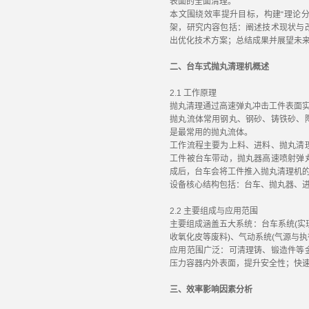
表面的全面清理。
本文围绕效率提升目标，构建“理论分
架，研究内容包括：阐述技术现状与
出优化技术方案；总结成果并展望未
二、台车式抛丸清理机概述
2.1 工作原理
抛丸清理通过高速弹丸冲击工件表面
抛丸流体常用钢丸、钢砂、铸铁砂、
是最常用的抛丸流体。
工作流程主要为上料、进料、抛丸清
工件被台车带动，抛丸器高速喷射弹
成后，台车会将工件推入抛丸清理机
设备核心结构包括：台车、抛丸器、
2.2 主要组成与应用范围
主要组成涵盖五大系统：台车系统(实
收氧化皮等废料)、气动系统(气源与
应用范围广泛：可清理铸、锻造件等
压力容器内外表面，提升安全性；快
三、效率影响因素分析