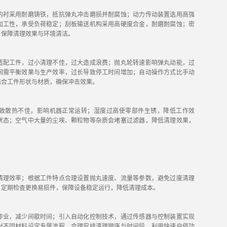
内衬采用耐磨铸铁，抵抗弹丸冲击磨损并耐腐蚀；动力传动装置选用高强
加工性，承受负荷稳定；刮板输送机构采用高硬度合金，耐磨耐腐蚀；密
，保障清理效果与环境清洁。
适配工件，过小清理不佳，过大造成浪费；抛丸轮转速影响弹丸动能，过
间需平衡效果与生产效率，过长导致停工时间增加；自动操作方式比手动
结合工件形状与材质，确保冲击效果。
致散热不佳，影响机器正常运转；湿度过高使零部件生锈，降低工作效
状态；空气中大量的尘埃、颗粒物等杂质会堵塞过滤器，降低清理效果，
清理效率；根据工件特点合理设置抛丸速度、流量等参数，避免过度清理
，定期检查更换易损件，保障设备稳定运行，降低清理成本。
作业，减少间歇时间；引入自动化控制技术，通过传感器与控制装置实现
对不同材料设定专属流程，合理安排清理顺序与时间段，利用快速启停功