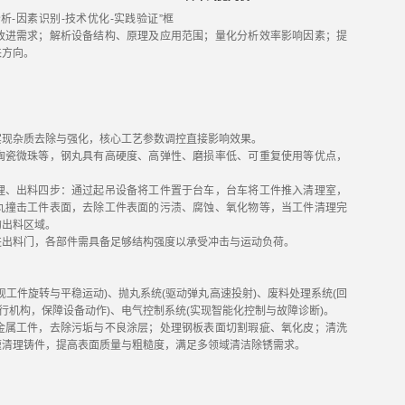
析-因素识别-技术优化-实践验证”框
改进需求；解析设备结构、原理及应用范围；量化分析效率影响因素；提
来方向。
实现杂质去除与强化，核心工艺参数调控直接影响效果。
陶瓷微珠等，钢丸具有高硬度、高弹性、磨损率低、可重复使用等优点，
理、出料四步：通过起吊设备将工件置于台车，台车将工件推入清理室，
丸撞击工件表面，去除工件表面的污渍、腐蚀、氧化物等，当工件清理完
的出料区域。
进出料门，各部件需具备足够结构强度以承受冲击与运动负荷。
现工件旋转与平稳运动)、抛丸系统(驱动弹丸高速投射)、废料处理系统(回
执行机构，保障设备动作)、电气控制系统(实现智能化控制与故障诊断)。
金属工件，去除污垢与不良涂层；处理钢板表面切割瑕疵、氧化皮；清洗
速清理铸件，提高表面质量与粗糙度，满足多领域清洁除锈需求。