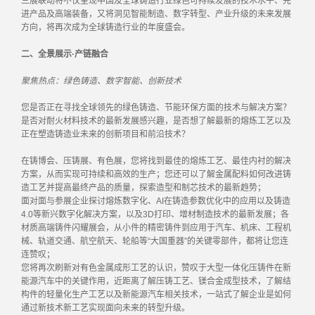
三展联动将不仅呈现中国及全球铸造行业绿色可持续发展的技术水平、先
进产品及高端装备，又将洞见智能制造、数字转型、产业升级的未来发展
方向，将再次成为全球铸造行业的年度盛会。
二、全景展示·产链融合
聚焦热点：绿色铸造、数字智能、创新技术
您是否正在寻找全球领先的绿色铸造、节能环保方面的技术与解决方案？
是否对耐火材料技术的最新发展感兴趣，是否想了解最新的熔炼工艺以及
正在塑造铸造业未来的创新项目和前沿技术？
在铸博会、压铸展、有色展，您将找到最佳的熔炼工艺、最佳内衬的解决
方案，从而实现可持续和高效的生产；您还可以了解金属配料如何改进铸
造工艺并提高最终产品的质量，探索造型和制芯技术的最新趋势；
面对面与参展企业探讨熔炼数字化、AI在铸造参数优化中的应用以及铸造
4.0等新兴数字化解决方案，以及3D打印、增材制造技术的最新发展；各
材质高端铸件闪耀展会，从小件的精密铸件到应用于汽车、机床、工程机
械、轨道交通、航空航天、轮船等“大国重器”的关键零部件，都将让您连
连赞叹；
您将再次刷新对有色金属成形工艺的认识，赞叹于大型一体化压铸件在新
能源汽车中的关键作用，近距离了解压铸工艺、镁合金成型技术，了解结
构件的轻量化生产工艺以及新能源汽车相关技术，一站式了解企业是如何
通过新技术新工艺实现面向未来的转型升级。