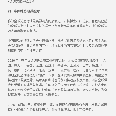
• 铸造文化体验活动
四、中国铸造·链接全球
作为全球铸造行业最具影响力的展会之一，铸博会、压铸展、有色展已成
为全球铸造企业同台竞技的最佳平台及新品发布的首秀舞台，成为全球铸
造人年度聚会的首选。
中国铸造依托强大的产业链供应链，能够提供满足各类需求且有竞争力的
产品和服务，展会凸显国际化，越来越多的国际铸造企业以及采购商也更
加重视与中国企业的合作。
2026年，在中国铸造协会成立40周年之际，组委会诚邀包括俄罗斯、德
国、意大利、美国、法国、西班牙、墨西哥、土耳其、日本、韩国、印
度、泰国、马来西亚、越南、波兰、白俄罗斯、巴西、南非等20多个国家
和地区的全球铸造行业领袖、专家、企业代表及媒体共襄盛会，展望全球
铸造行业发展趋势、展示各国和地区的前沿铸造技术及产品、研讨全球供
应链重塑下的挑战与机遇，在国际化的展示平台和技术交流中，让古老的
铸造工艺焕发新的光彩，让中国铸造智慧与国际铸造市场深入链接，为全
球铸造行业的高质量发展注入新动能。
2026年5月6-9日，相聚中国上海，在铸博会/压铸展/有色展中发现金属铸
造行业的最新趋势和创新产品、探索变革技术、携手塑造未来。