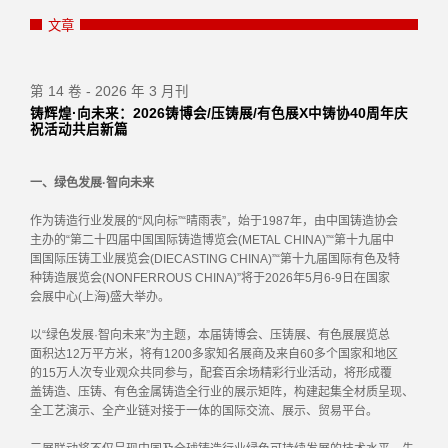
文章
第 14 卷 - 2026 年 3 月刊
铸辉煌·向未来：2026铸博会/压铸展/有色展X中铸协40周年庆
祝活动共启新篇
一、绿色发展·智向未来
作为铸造行业发展的“风向标”“晴雨表”，始于1987年，由中国铸造协会
主办的“第二十四届中国国际铸造博览会(METAL CHINA)”“第十九届中
国国际压铸工业展览会(DIECASTING CHINA)”“第十九届国际有色及特
种铸造展览会(NONFERROUS CHINA)”将于2026年5月6-9日在国家
会展中心(上海)盛大举办。
以“绿色发展·智向未来”为主题，本届铸博会、压铸展、有色展展览总
面积达12万平方米，将有1200多家知名展商及来自60多个国家和地区
的15万人次专业观众共同参与，配套百余场精彩行业活动，将形成覆
盖铸造、压铸、有色金属铸造全行业的展示矩阵，构建起集全材质呈现、
全工艺演示、全产业链对接于一体的国际交流、展示、贸易平台。