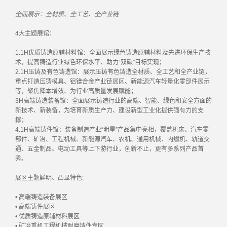
全面展示：全材质、全工艺、全产业链
4大主题展馆：
1.1H优质铸造原辅材料馆：全面展示绿色铸造原辅材料及先进环保生产技
术，提高铸造行业绿色环保水平、助力“双碳”目标实现；
2.1H压铸及有色铸造馆：展示压铸有色铸造全材质、全工艺和全产业链，
重点打造压铸模具、铝镁合金产业链展区、新能源汽车轻量化零部件展示
等，聚焦降本增效、为行业高质量发展赋能；
3H高端铸造装备馆：全面展示铸造行业的高端、智能、绿色和安全方面的
新技术、新装备，为培育新质生产力、建设新型工业化提供强有力的支
撑；
4.1H高端铸件馆：装备制造产业“明星”产品集中亮相，覆盖机床、汽车零
部件、矿冶、工程机械、新能源汽车、农机、通用机械、内燃机、轨道交
通、五金制品、电动工具等上下游行业，创新不止，更有多系列产品首
秀。
展区主题鲜明、凸显特色:
• 高端铸造装备展区
• 高端铸件展区
• 优质铸造原辅材料展区
• 矿冶重机工程机械耐磨铸件专区