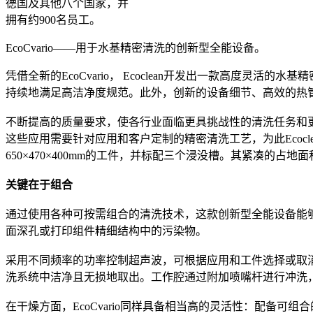
德国及其他八个国家，并
拥有约900名员工。
EcoCvario——用于水基精密清洗的创新型全能设备。
凭借全新的EcoCvario， Ecoclean开发出一款高
持续地满足高洁净度规范。此外，创新的设备细节、高效的热
不断提高的质量要求，使各行业面临更具挑战性的清洗任务和
这些应用需要针对应用和客户定制的精密清洗工艺，为此Ecocle
650×470×400mm的工件，并标配三个浸没槽。其紧凑的
关键在于组合
通过使用各种可按需组合的清洗技术，这款创新型全能设备能够
面深孔或打印组件精细结构中的污染物。
采用不同频率的功率控制超声波，可根据应用和工件选择或取
洗系统中洁净且无损地取出。工作腔通过附加喷嘴杆进行冲洗
在干燥方面，EcoCvario同样具备相当高的灵活性：配备